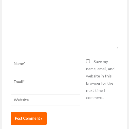
Name*
Save my
name, email, and
website in this
Email*
browser for the
next time I
comment.
Website