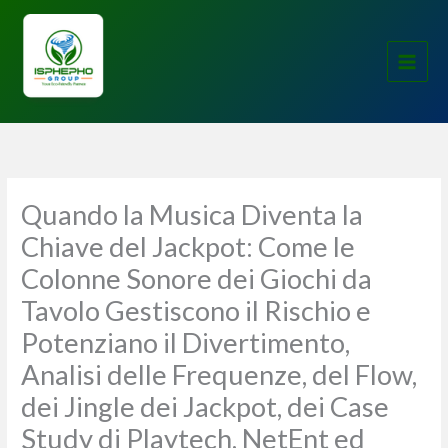
Skip
Main
to
Menu
content
Quando la Musica Diventa la
Chiave del Jackpot: Come le
Colonne Sonore dei Giochi da
Tavolo Gestiscono il Rischio e
Potenziano il Divertimento,
Analisi delle Frequenze, del Flow,
dei Jingle dei Jackpot, dei Case
Study di Playtech, NetEnt ed