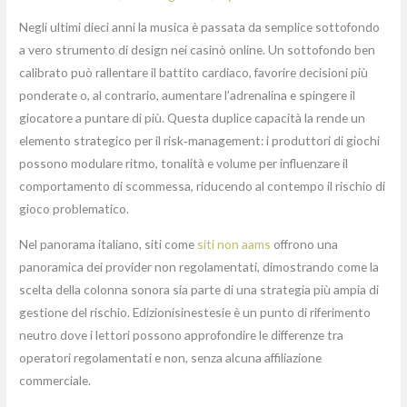
Negli ultimi dieci anni la musica è passata da semplice sottofondo
a vero strumento di design nei casinò online. Un sottofondo ben
calibrato può rallentare il battito cardiaco, favorire decisioni più
ponderate o, al contrario, aumentare l’adrenalina e spingere il
giocatore a puntare di più. Questa duplice capacità la rende un
elemento strategico per il risk‑management: i produttori di giochi
possono modulare ritmo, tonalità e volume per influenzare il
comportamento di scommessa, riducendo al contempo il rischio di
gioco problematico.
Nel panorama italiano, siti come
siti non aams
offrono una
panoramica dei provider non regolamentati, dimostrando come la
scelta della colonna sonora sia parte di una strategia più ampia di
gestione del rischio. Edizionisinestesie è un punto di riferimento
neutro dove i lettori possono approfondire le differenze tra
operatori regolamentati e non, senza alcuna affiliazione
commerciale.