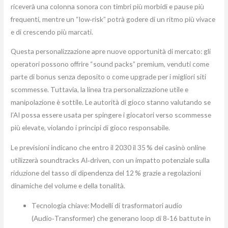
riceverà una colonna sonora con timbri più morbidi e pause più
frequenti, mentre un “low‑risk” potrà godere di un ritmo più vivace
e di crescendo più marcati.
Questa personalizzazione apre nuove opportunità di mercato: gli
operatori possono offrire “sound packs” premium, venduti come
parte di bonus senza deposito o come upgrade per i migliori siti
scommesse. Tuttavia, la linea tra personalizzazione utile e
manipolazione è sottile. Le autorità di gioco stanno valutando se
l’AI possa essere usata per spingere i giocatori verso scommesse
più elevate, violando i principi di gioco responsabile.
Le previsioni indicano che entro il 2030 il 35 % dei casinò online
utilizzerà soundtracks AI‑driven, con un impatto potenziale sulla
riduzione del tasso di dipendenza del 12 % grazie a regolazioni
dinamiche del volume e della tonalità.
Tecnologia chiave: Modelli di trasformatori audio
(Audio‑Transformer) che generano loop di 8‑16 battute in