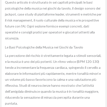
Questo articolo è strutturato in sei capitoli principali: le basi
psicologiche della musica nei giochi da tavolo, il design sonoro dei
jackpot, case study di piattaforme leader, strumenti e metriche per
il risk management, il ruolo culturale della musica e le prospettive
future con l’AI. Ogni sezione fornisce esempi concreti, dati
operativi e consigli pratici per operatori e giocatori attenti alla
sicurezza.
Le Basi Psicologiche della Musica nei Giochi da Tavolo
La percezione del rischio è strettamente legata a stimoli sensoriali,
e la musica è uno dei più potenti. Un ritmo veloce (BPM 120‑130)
tende a incrementare la frequenza cardiaca, spingendo il cervello a
elaborare le informazioni più rapidamente, mentre tonalità minori e
un volume più basso favoriscono la calma e una valutazione più
riflessiva. Studi di neuroscienze hanno mostrato che l’attività
dell’amigdala diminuisce quando la musica è in tonalità maggiore,
riducendo la sensazione di minaccia percepita durante una
puntata.