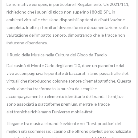
Le normative europee, in particolare il Regolamento UE 2021/111,
richiedono che i suoni di gioco non superino i 80 dB SPL in
ambienti virtuali e che siano disponibili opzioni di disattivazione
completa. Inoltre, i fornitori devono fornire documentazione sulla
valutazione dell’impatto sonoro, dimostrando che le tracce non
inducono dipendenza.
Il Ruolo della Musica nella Cultura del Gioco da Tavolo
Dal casinò di Monte Carlo degli anni ’20, dove un pianoforte dal
vivo accompagnava le puntate di baccarat, siamo passati alle slot
virtuali che riproducono colonne sonore cinematografiche. Questa
evoluzione ha trasformato la musica da semplice
accompagnamento a elemento identitario del brand. I temi jazz
sono associati a piattaforme premium, mentre le tracce
elettroniche richiamano l’universo mobile‑first.
Il legame tra musica e brand è evidente nei “best practice” dei
migliori siti scommesse: i casinò che offrono playlist personalizzate