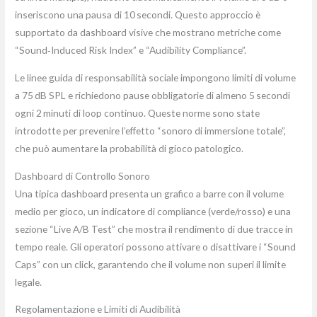
inseriscono una pausa di 10 secondi. Questo approccio è
supportato da dashboard visive che mostrano metriche come
“Sound‑Induced Risk Index” e “Audibility Compliance”.
Le linee guida di responsabilità sociale impongono limiti di volume
a 75 dB SPL e richiedono pause obbligatorie di almeno 5 secondi
ogni 2 minuti di loop continuo. Queste norme sono state
introdotte per prevenire l’effetto “sonoro di immersione totale”,
che può aumentare la probabilità di gioco patologico.
Dashboard di Controllo Sonoro
Una tipica dashboard presenta un grafico a barre con il volume
medio per gioco, un indicatore di compliance (verde/rosso) e una
sezione “Live A/B Test” che mostra il rendimento di due tracce in
tempo reale. Gli operatori possono attivare o disattivare i “Sound
Caps” con un click, garantendo che il volume non superi il limite
legale.
Regolamentazione e Limiti di Audibilità