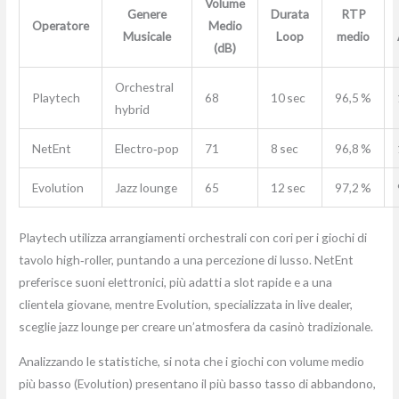
Volume
Genere
Durata
RTP
Operatore
Medio
Musicale
Loop
medio
(dB)
Orchestral
Playtech
68
10 sec
96,5 %
hybrid
NetEnt
Electro‑pop
71
8 sec
96,8 %
Evolution
Jazz lounge
65
12 sec
97,2 %
Playtech utilizza arrangiamenti orchestrali con cori per i giochi di
tavolo high‑roller, puntando a una percezione di lusso. NetEnt
preferisce suoni elettronici, più adatti a slot rapide e a una
clientela giovane, mentre Evolution, specializzata in live dealer,
sceglie jazz lounge per creare un’atmosfera da casinò tradizionale.
Analizzando le statistiche, si nota che i giochi con volume medio
più basso (Evolution) presentano il più basso tasso di abbandono,