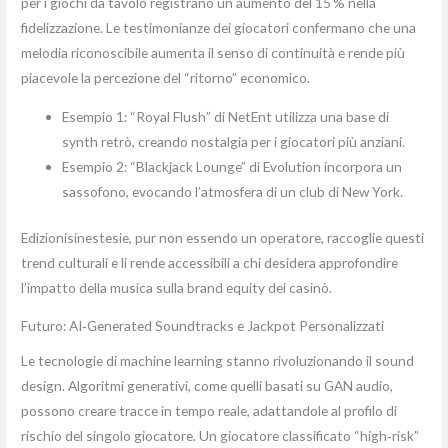
per i giochi da tavolo registrano un aumento del 15 % nella
fidelizzazione. Le testimonianze dei giocatori confermano che una
melodia riconoscibile aumenta il senso di continuità e rende più
piacevole la percezione del “ritorno” economico.
Esempio 1: “Royal Flush” di NetEnt utilizza una base di
synth retrò, creando nostalgia per i giocatori più anziani.
Esempio 2: “Blackjack Lounge” di Evolution incorpora un
sassofono, evocando l’atmosfera di un club di New York.
Edizionisinestesie, pur non essendo un operatore, raccoglie questi
trend culturali e li rende accessibili a chi desidera approfondire
l’impatto della musica sulla brand equity dei casinò.
Futuro: AI‑Generated Soundtracks e Jackpot Personalizzati
Le tecnologie di machine learning stanno rivoluzionando il sound
design. Algoritmi generativi, come quelli basati su GAN audio,
possono creare tracce in tempo reale, adattandole al profilo di
rischio del singolo giocatore. Un giocatore classificato “high‑risk”