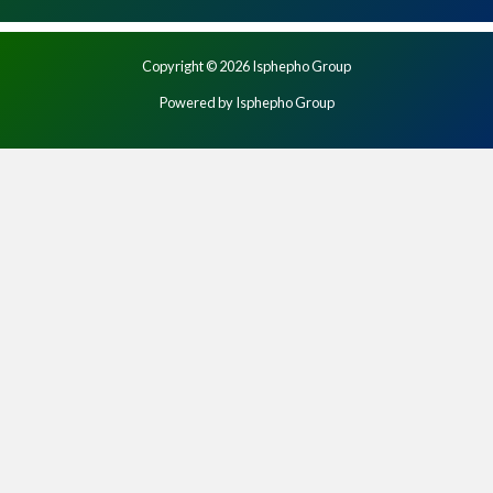
Copyright © 2026 Isphepho Group
Powered by Isphepho Group