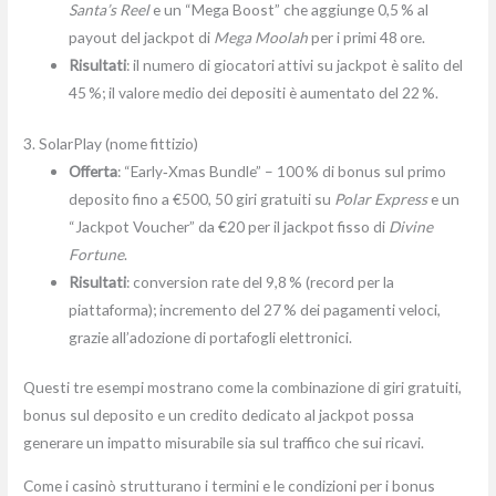
Santa’s Reel
e un “Mega Boost” che aggiunge 0,5 % al
payout del jackpot di
Mega Moolah
per i primi 48 ore.
Risultati
: il numero di giocatori attivi su jackpot è salito del
45 %; il valore medio dei depositi è aumentato del 22 %.
3. SolarPlay (nome fittizio)
Offerta
: “Early‑Xmas Bundle” – 100 % di bonus sul primo
deposito fino a €500, 50 giri gratuiti su
Polar Express
e un
“Jackpot Voucher” da €20 per il jackpot fisso di
Divine
Fortune
.
Risultati
: conversion rate del 9,8 % (record per la
piattaforma); incremento del 27 % dei pagamenti veloci,
grazie all’adozione di portafogli elettronici.
Questi tre esempi mostrano come la combinazione di giri gratuiti,
bonus sul deposito e un credito dedicato al jackpot possa
generare un impatto misurabile sia sul traffico che sui ricavi.
Come i casinò strutturano i termini e le condizioni per i bonus