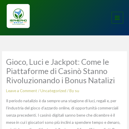
Skip
Main
to
Menu
content
Gioco, Luci e Jackpot: Come le
Piattaforme di Casinò Stanno
Rivoluzionando i Bonus Natalizi
Leave a Comment
/
Uncategorized
/ By
su
Il periodo natalizio è da sempre una stagione di luci, regali e, per
l’industria del gioco d’azzardo online, di opportunità commerciali
senza precedenti. I casinò digitali sanno bene che dicembre è il
mese in cui i giocatori sono più inclini a spendere tempo e denaro,