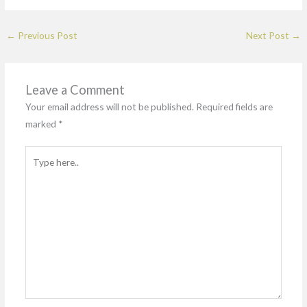
←
Previous Post
Next Post
→
Leave a Comment
Your email address will not be published.
Required fields are
marked
*
Type
here..