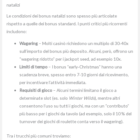
natalizi
Le condizioni dei bonus natalizi sono spesso più articolate
rispetto a quelle dei bonus standard. I punti critici più ricorrenti
includono:
Wagering
– Molti casinò richiedono un multiplo di 30‑40x
sull’importo del bonus più deposito. Alcuni, però, offrono un
“wagering ridotto” per i jackpot seed, ad esempio 10x.
Limiti di tempo
– I bonus “early‑Christmas” hanno una
scadenza breve, spesso entro 7‑10 giorni dal ricevimento,
per incentivare l’attività immediata.
Requisiti di gioco
– Alcuni termini limitano il gioco a
determinate slot (es. solo
Winter Wilds
), mentre altri
consentono l’uso su tutti i giochi, ma con un “contributo”
più basso per i giochi da tavolo (ad esempio, solo il 10 % del
turnover dei giochi di roulette conta verso il wagering).
Tra i trucchi più comuni troviamo: