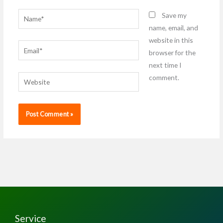
Name*
Save my
name, email, and
website in this
Email*
browser for the
next time I
comment.
Website
Service