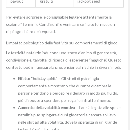
payout
gratuiti
jackpot seed
Per evitare sorprese, è consigliabile leggere attentamente la
sezione “Termini e Condizioni” e verificare se il sito fornisce un
riepilogo chiaro dei requisiti.
L’impatto psicologico delle festività sui comportamenti di gioco
Le festività natalizie inducono uno stato d’animo di generosità,
condivisione e, talvolta, di ricerca di esperienze “magiche”. Questo
contesto può influenzare la propensione al rischio in diversi modi:
Effetto “holiday spirit”
– Gli studi di psicologia
comportamentale mostrano che durante dicembre le
persone tendono a percepire il denaro in modo più fluido,
più disposte a spendere per regali o intrattenimento.
Aumento della volatilità emotiva
– L’ansia legata alle spese
natalizie può spingere alcuni giocatori a cercare sollievo
nelle slot ad alta volatilità, dove la speranza di un grande
jackpot è più attraente.