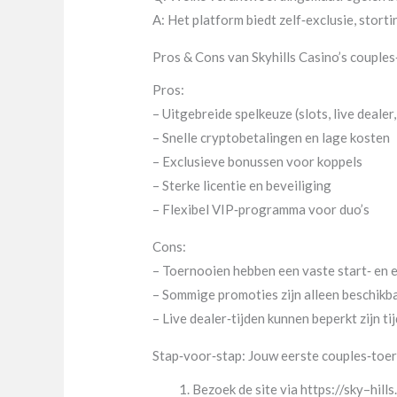
A: Het platform biedt zelf‑exclusie, stort
Pros & Cons van Skyhills Casino’s couple
Pros:
– Uitgebreide spelkeuze (slots, live dealer,
– Snelle cryptobetalingen en lage kosten
– Exclusieve bonussen voor koppels
– Sterke licentie en beveiliging
– Flexibel VIP‑programma voor duo’s
Cons:
– Toernooien hebben een vaste start‑ en ei
– Sommige promoties zijn alleen beschikb
– Live dealer‑tijden kunnen beperkt zijn ti
Stap‑voor‑stap: Jouw eerste couples‑toern
Bezoek de site via https://sky–hill