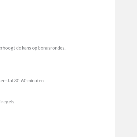
 verhoogt de kans op bonusrondes.
meestal 30‑60 minuten.
iregels.