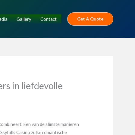
edia
Gallery
Contact
Get A Quote
s in liefdevolle
 combineert. Een van de slimste manieren
e Skyhills Casino zulke romantische