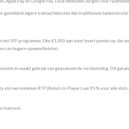
n, Apple Pay en Google Pay. Deze methoden zorgen voor razendsnell
en gemiddeld lagere transactiekosten dan traditionele bankoverschri
n het VIP‑programma. Elke €1.000 aan inzet levert punten op, die o
ers en hogere opnamelimieten.
icentie en maakt gebruik van geavanceerde versleuteling. Dit garand
eist een minimum RTP (Return to Player) van 95 % voor alle slots,
es‑toernooi