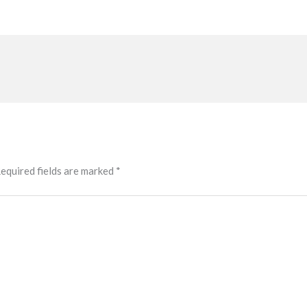
equired fields are marked
*