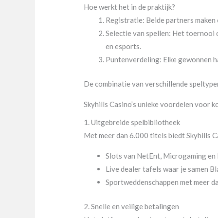
Hoe werkt het in de praktijk?
Registratie: Beide partners maken 
Selectie van spellen: Het toernooi
en esports.
Puntenverdeling: Elke gewonnen ha
De combinatie van verschillende speltypen
Skyhills Casino’s unieke voordelen voor k
1. Uitgebreide spelbibliotheek
Met meer dan 6.000 titels biedt Skyhills C
Slots van NetEnt, Microgaming en
Live dealer tafels waar je samen Bl
Sportweddenschappen met meer dan 
2. Snelle en veilige betalingen