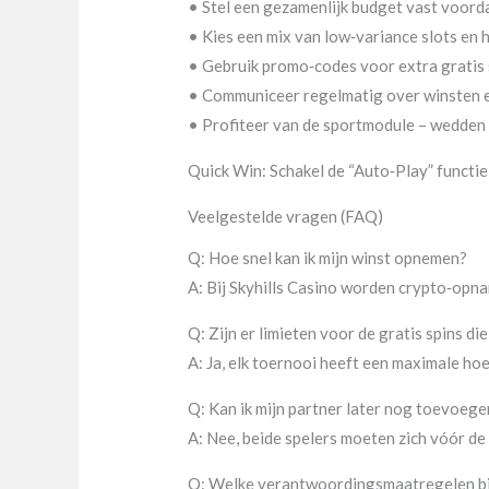
• Stel een gezamenlijk budget vast voorda
• Kies een mix van low‑variance slots en h
• Gebruik promo‑codes voor extra gratis sp
• Communiceer regelmatig over winsten en
• Profiteer van de sportmodule – wedden 
Quick Win: Schakel de “Auto‑Play” functie
Veelgestelde vragen (FAQ)
Q: Hoe snel kan ik mijn winst opnemen?
A: Bij Skyhills Casino worden crypto‑opn
Q: Zijn er limieten voor de gratis spins die 
A: Ja, elk toernooi heeft een maximale hoe
Q: Kan ik mijn partner later nog toevoeg
A: Nee, beide spelers moeten zich vóór de 
Q: Welke verantwoordingsmaatregelen bie