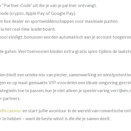
“Partner‑Code” uit die je van je partner ontvangt.
ode (crypto, Apple Pay of Google Pay).
met live dealer en sportweddenschappen voor maximale punten.
via het real‑time leaderboard.
rnooi eindigt; bonussen worden automatisch aan je account toegevo
e gaten. Veel toernooien bieden extra gratis spins tijdens de laatst
 biedt een unieke mix van plezier, samenwerking en winstpotentieel
ngen en op maat gemaakte VIP‑voordelen een ideale omgeving gecreë
egieën toe te passen, kun je niet alleen je speelervaring verrijken,
r partners.
ills.casino/
en start jullie avontuur in de wereld van romantische on
er te hebben – want de beste winst is die die je samen deelt.