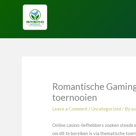
Skip
to
content
Romantische Gaming: 
toernooien
Leave a Comment
/
Uncategorized
/ By
su
Online casino‑liefhebbers zoeken steeds m
om dit te bereiken is via thematische toer