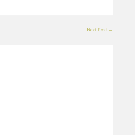
Next Post
→